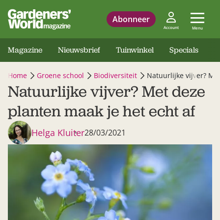
Abonneer
Account
Menu
Magazine
Nieuwsbrief
Tuinwinkel
Specials
Home
Groene school
Biodiversiteit
Natuurlijke vijver? Me
Natuurlijke vijver? Met deze
planten maak je het echt af
Helga Kluiter
28/03/2021