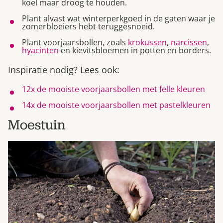
koel maar droog te houden.
Plant alvast wat winterperkgoed in de gaten waar je
zomerbloeiers hebt teruggesnoeid.
Plant voorjaarsbollen, zoals
krokussen
,
narcissen
,
hyacinten
en kievitsbloemen in potten en borders.
Inspiratie nodig? Lees ook:
12x de mooiste voorjaarsbollen met felle kleuren
14x de mooiste voorjaarsbollen met pastelkleuren
Moestuin