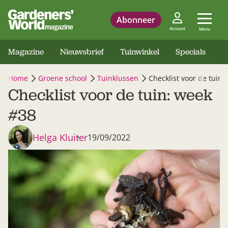
Abonneer
Account
Menu
Magazine
Nieuwsbrief
Tuinwinkel
Specials
Home
Groene school
Tuinklussen
Checklist voor de tuin:
Checklist voor de tuin: week
#38
Helga Kluiter
19/09/2022