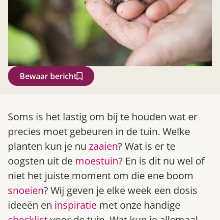
Bewaar bericht
Zoek
Soms is het lastig om bij te houden wat er
precies moet gebeuren in de tuin. Welke
planten kun je nu
zaaien
? Wat is er te
oogsten uit de
moestuin
? En is dit nu wel of
niet het juiste moment om die ene boom
snoeien
? Wij geven je elke week een dosis
ideeën en
inspiratie
met onze handige
Gardeners’ World 08/2026
checklist
voor de tuin. Wat kun je allemaal