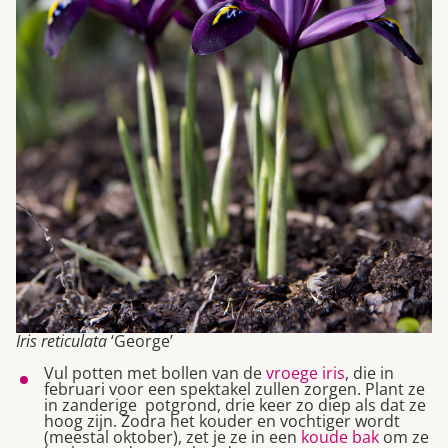
Iris reticulata
‘George’
Vul potten met bollen van de
vroege iris
, die in
februari voor een spektakel zullen zorgen. Plant ze
in zanderige potgrond, drie keer zo diep als dat ze
hoog zijn. Zodra het kouder en vochtiger wordt
(meestal oktober), zet je ze in een
koude bak
om ze