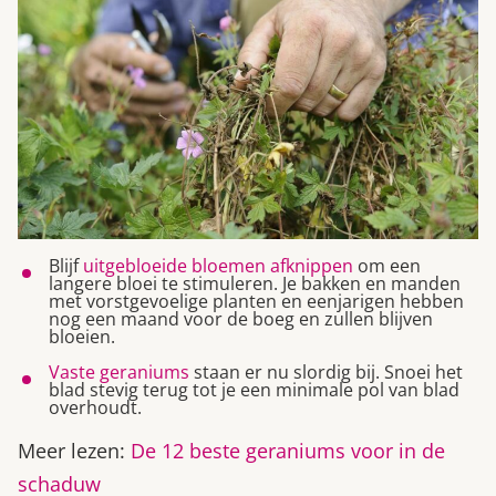
Blijf
uitgebloeide bloemen afknippen
om een
langere bloei te stimuleren. Je bakken en manden
met vorstgevoelige planten en eenjarigen hebben
nog een maand voor de boeg en zullen blijven
bloeien.
Vaste geraniums
staan er nu slordig bij. Snoei het
blad stevig terug tot je een minimale pol van blad
overhoudt.
Meer lezen:
De 12 beste geraniums voor in de
schaduw