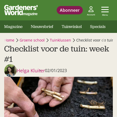
Abonneer
Account
Menu
Magazine
Nieuwsbrief
Tuinwinkel
Specials
Home
Groene school
Tuinklussen
Checklist voor de tuin:
Checklist voor de tuin: week
#1
Helga Kluiter
02/01/2023