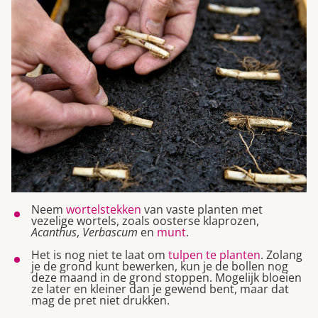
Neem
wortelstekken
van vaste planten met
vezelige wortels, zoals oosterse klaprozen,
Acanthus
,
Verbascum
en
munt
.
Het is nog niet te laat om
tulpen te planten
. Zolang
je de grond kunt bewerken, kun je de bollen nog
deze maand in de grond stoppen. Mogelijk bloeien
ze later en kleiner dan je gewend bent, maar dat
mag de pret niet drukken.