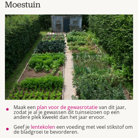
Moestuin
Maak een
plan voor de gewasrotatie
van dit jaar,
zodat je al je gewassen dit tuinseizoen op een
andere plek kweekt dan het jaar ervoor.
Geef je
lentekolen
een voeding met veel stikstof om
de bladgroei te bevorderen.