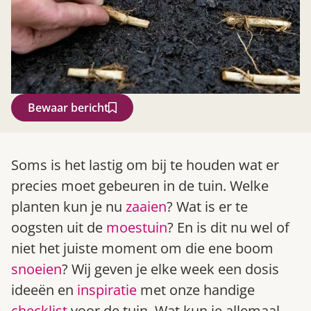
Bewaar bericht
Zoek
Soms is het lastig om bij te houden wat er
precies moet gebeuren in de tuin. Welke
planten kun je nu
zaaien
? Wat is er te
oogsten uit de
moestuin
? En is dit nu wel of
niet het juiste moment om die ene boom
snoeien
? Wij geven je elke week een dosis
ideeën en
inspiratie
met onze handige
Gardeners’ World 08/2026
checklist
voor de tuin. Wat kun je allemaal