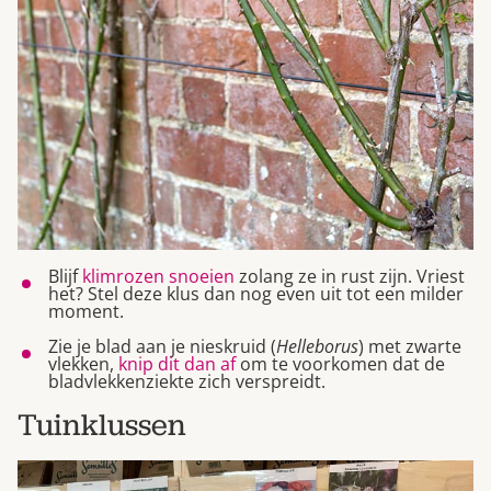
Blijf
klimrozen snoeien
zolang ze in rust zijn. Vriest
het? Stel deze klus dan nog even uit tot een milder
moment.
Zie je blad aan je nieskruid (
Helleborus
) met zwarte
vlekken,
knip dit dan af
om te voorkomen dat de
bladvlekkenziekte zich verspreidt.
Tuinklussen