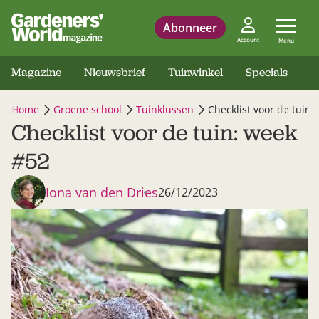
Abonneer
Account
Menu
Magazine
Nieuwsbrief
Tuinwinkel
Specials
Home
Groene school
Tuinklussen
Checklist voor de tuin:
Checklist voor de tuin: week
#52
Iona van den Dries
26/12/2023