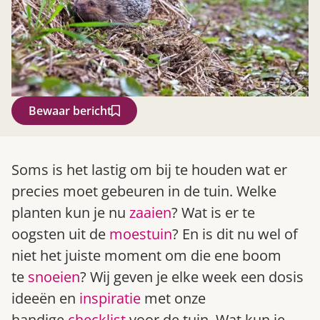
Bewaar bericht
Zoek
Soms is het lastig om bij te houden wat er
precies moet gebeuren in de tuin. Welke
planten kun je nu
zaaien
? Wat is er te
oogsten uit de
moestuin
? En is dit nu wel of
niet het juiste moment om die ene boom
te
snoeien
? Wij geven je elke week een dosis
ideeën en
inspiratie
met onze
Gardeners’ World 08/2026
handige
checklist
voor de tuin. Wat kun je