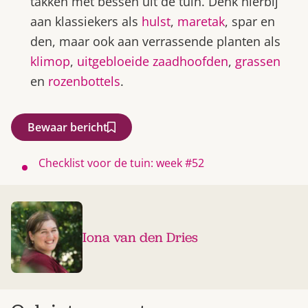
takken met bessen uit de tuin. Denk hierbij
aan klassiekers als
hulst
,
maretak
, spar en
den, maar ook aan verrassende planten als
klimop
,
uitgebloeide zaadhoofden
,
grassen
en
rozenbottels
.
Bewaar bericht
Checklist voor de tuin: week #52
Iona van den Dries