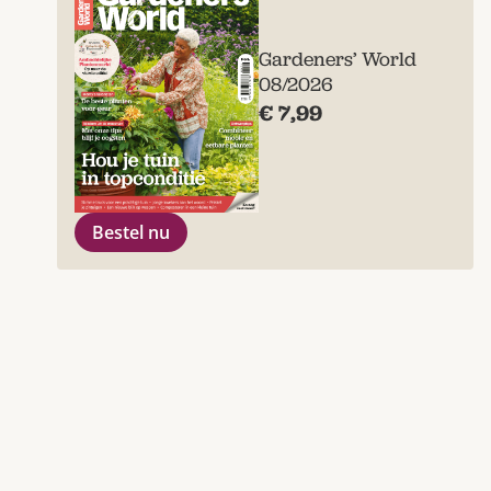
Gardeners’ World
08/2026
€ 7,99
Bestel nu