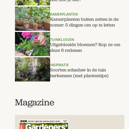
KAMERPLANTEN
Kamerplanten buiten zetten in de
zomer: 5 dingen om op te letten
TUINKLUSSEN
Uitgebloeide bloemen? Kop ze om
deze 6 redenen
INSPIRATIE
Soorten schaduw in de tuin
herkennen (met plantentips)
Magazine