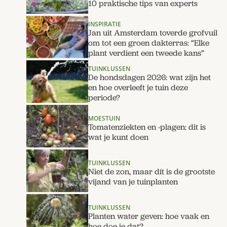
10 praktische tips van experts
INSPIRATIE
Jan uit Amsterdam toverde grofvuil
om tot een groen dakterras: “Elke
plant verdient een tweede kans”
TUINKLUSSEN
De hondsdagen 2026: wat zijn het
en hoe overleeft je tuin deze
periode?
MOESTUIN
Tomatenziekten en -plagen: dit is
wat je kunt doen
TUINKLUSSEN
Niet de zon, maar dít is de grootste
vijand van je tuinplanten
TUINKLUSSEN
Planten water geven: hoe vaak en
hoe doe je dat?