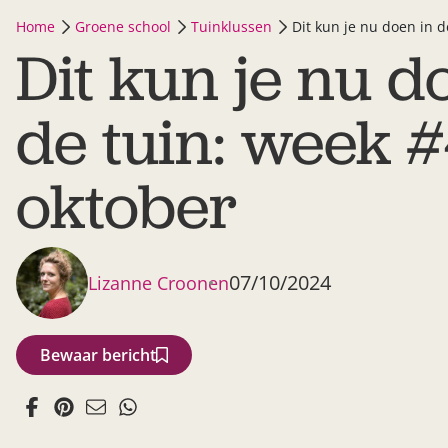
Home
Groene school
Tuinklussen
Dit kun je nu doen in 
Dit kun je nu d
de tuin: week 
oktober
07/10/2024
Lizanne Croonen
Bewaar bericht