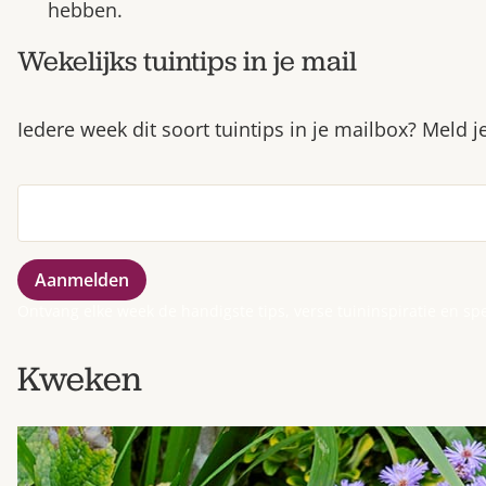
hebben.
Wekelijks tuintips in je mail
Iedere week dit soort tuintips in je mailbox? Meld 
Ontvang elke week de handigste tips, verse tuininspiratie en sp
Kweken