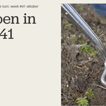
de tuin: week #41 oktober
oen in
#41