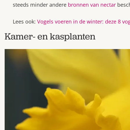
steeds minder andere
bronnen van nectar
besch
Lees ook:
Vogels voeren in de winter: deze 8 v
Kamer- en kasplanten