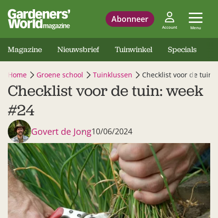
Abonneer
Account
Menu
Magazine
Nieuwsbrief
Tuinwinkel
Specials
Home
Groene school
Tuinklussen
Checklist voor de tuin:
Checklist voor de tuin: week
#24
Govert de Jong
10/06/2024