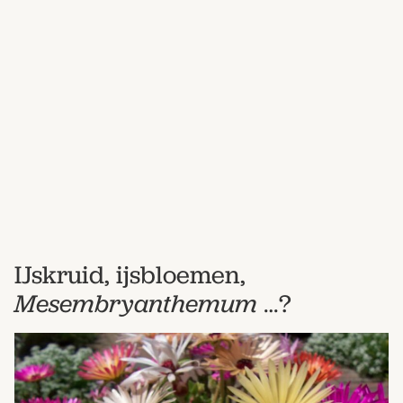
Bestel nu
Abonneer
IJskruid, ijsbloemen,
Mesembryanthemum
…?