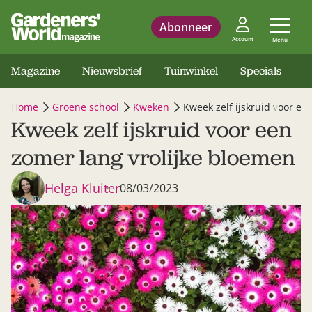
Abonneer
Account
Menu
Magazine
Nieuwsbrief
Tuinwinkel
Specials
Home
Groene school
Kweken
Kweek zelf ijskruid voor ee
Kweek zelf ijskruid voor een
zomer lang vrolijke bloemen
Helga Kluiter
08/03/2023