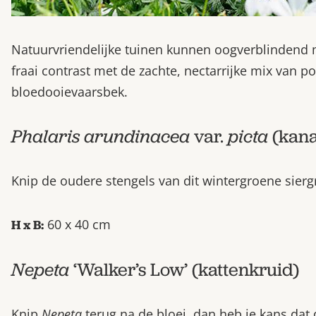
Natuurvriendelijke tuinen kunnen oogverblindend m
fraai contrast met de zachte, nectarrijke mix van 
bloedooievaarsbek.
Phalaris arundinacea
var.
picta
(kana
Knip de oudere stengels van dit wintergroene sier
60 x 40 cm
H x B:
Nepeta
‘Walker’s Low’ (kattenkruid)
Knip
Nepeta
terug na de bloei, dan heb je kans dat