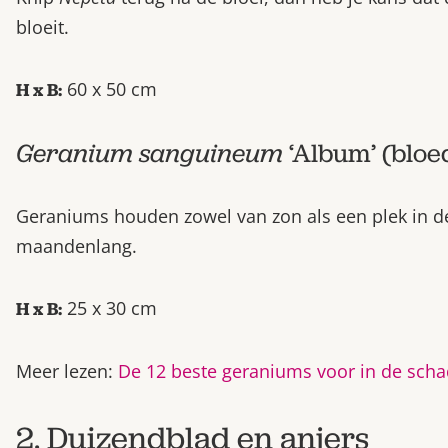
bloeit.
60 x 50 cm
H x B:
Geranium sanguineum
‘Album’ (bloe
Geraniums houden zowel van zon als een plek in d
maandenlang.
25 x 30 cm
H x B:
Meer lezen:
De 12 beste geraniums voor in de sch
2. Duizendblad en anjers