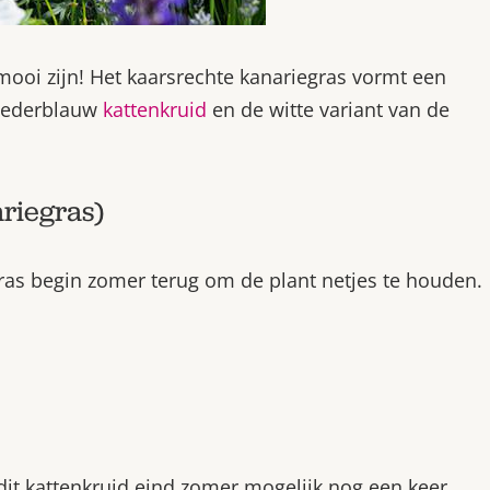
ooi zijn! Het kaarsrechte kanariegras vormt een
poederblauw
kattenkruid
en de witte variant van de
riegras)
gras begin zomer terug om de plant netjes te houden.
 dit kattenkruid eind zomer mogelijk nog een keer