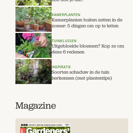
KAMERPLANTEN
Kamerplanten buiten zetten in de
zomer: 5 dingen om op te letten
TUINKLUSSEN
Uitgebloeide bloemen? Kop ze om
deze 6 redenen
INSPIRATIE
Soorten schaduw in de tuin
herkennen (met plantentips)
Magazine