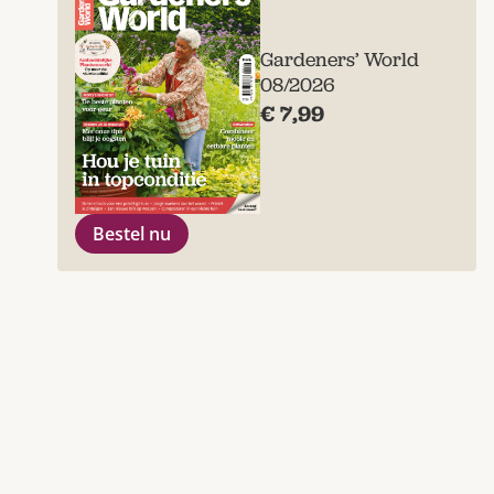
Gardeners’ World
08/2026
€ 7,99
Bestel nu