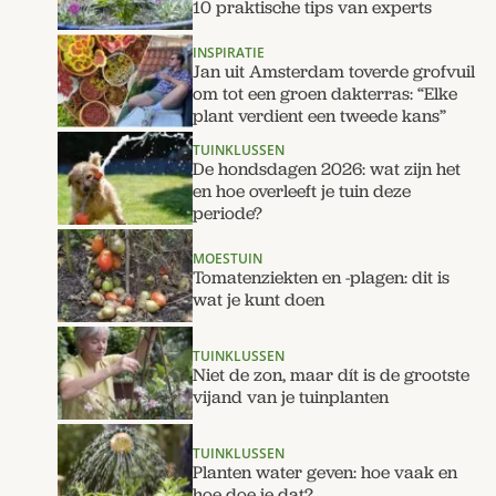
10 praktische tips van experts
INSPIRATIE
Jan uit Amsterdam toverde grofvuil
om tot een groen dakterras: “Elke
plant verdient een tweede kans”
TUINKLUSSEN
De hondsdagen 2026: wat zijn het
en hoe overleeft je tuin deze
periode?
MOESTUIN
Tomatenziekten en -plagen: dit is
wat je kunt doen
TUINKLUSSEN
Niet de zon, maar dít is de grootste
vijand van je tuinplanten
TUINKLUSSEN
Planten water geven: hoe vaak en
hoe doe je dat?