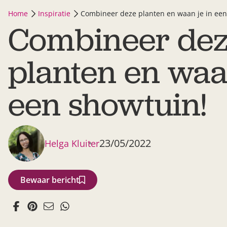
Home
Inspiratie
Combineer deze planten en waan je in een
Combineer de
planten en waan
een showtuin!
23/05/2022
Helga Kluiter
Bewaar bericht