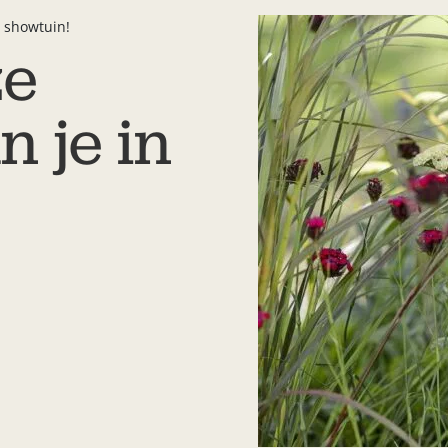
 showtuin!
ze
 je in