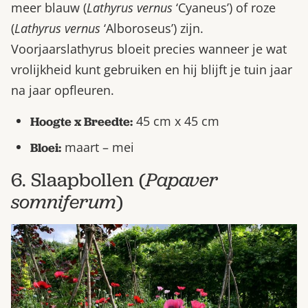
meer blauw (
Lathyrus vernus
‘Cyaneus’) of roze
(
Lathyrus vernus
‘Alboroseus’) zijn.
Voorjaarslathyrus bloeit precies wanneer je wat
vrolijkheid kunt gebruiken en hij blijft je tuin jaar
na jaar opfleuren.
45 cm x 45 cm
Hoogte x Breedte:
maart – mei
Bloei:
6. Slaapbollen (
Papaver
somniferum
)