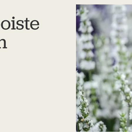
oiste
n