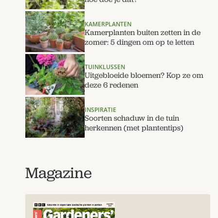
KAMERPLANTEN
Kamerplanten buiten zetten in de
zomer: 5 dingen om op te letten
TUINKLUSSEN
Uitgebloeide bloemen? Kop ze om
deze 6 redenen
INSPIRATIE
Soorten schaduw in de tuin
herkennen (met plantentips)
Magazine