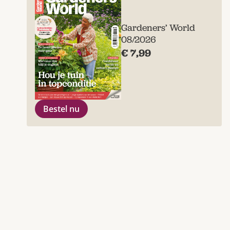
Gardeners’ World
08/2026
€ 7,99
Bestel nu