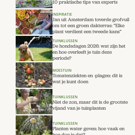
10 praktische tips van experts
INSPIRATIE
Jan uit Amsterdam toverde grofvuil
om tot een groen dakterras: “Elke
plant verdient een tweede kans”
TUINKLUSSEN
De hondsdagen 2026: wat zijn het
en hoe overleeft je tuin deze
periode?
MOESTUIN
Tomatenziekten en -plagen: dit is
wat je kunt doen
TUINKLUSSEN
Niet de zon, maar dít is de grootste
vijand van je tuinplanten
TUINKLUSSEN
Planten water geven: hoe vaak en
hoe doe je dat?