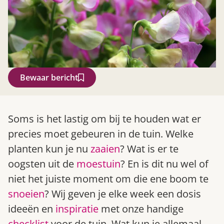
Bewaar bericht
Zoek
Soms is het lastig om bij te houden wat er
precies moet gebeuren in de tuin. Welke
planten kun je nu
zaaien
? Wat is er te
oogsten uit de
moestuin
? En is dit nu wel of
niet het juiste moment om die ene boom te
snoeien
? Wij geven je elke week een dosis
ideeën en
inspiratie
met onze handige
Gardeners’ World 08/2026
checklist
voor de tuin. Wat kun je allemaal