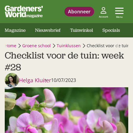
Abonneer
Account
Menu
Magazine
Nieuwsbrief
Tuinwinkel
Specials
Home
Groene school
Tuinklussen
Checklist voor de tuin:
Checklist voor de tuin: week
#28
Helga Kluiter
10/07/2023