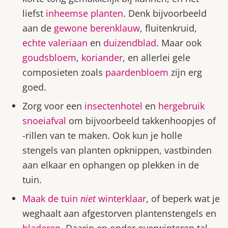
liefst
inheemse planten
. Denk bijvoorbeeld
aan de
gewone berenklauw
, fluitenkruid,
echte valeriaan
en
duizendblad
. Maar ook
goudsbloem
,
koriander
, en allerlei gele
composieten zoals
paardenbloem
zijn erg
goed.
Zorg voor een
insectenhotel
en
hergebruik
snoeiafval
om bijvoorbeeld takkenhoopjes of
-rillen van te maken. Ook kun je holle
stengels van planten opknippen, vastbinden
aan elkaar en ophangen op plekken in de
tuin.
Maak de tuin
niet
winterklaar
, of beperk wat je
weghaalt aan afgestorven plantenstengels en
bladeren
. Daarin en onder overwinteren tal