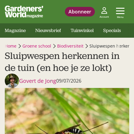
Abonneer
Account
Menu
Magazine
Nieuwsbrief
Tuinwinkel
Specials
Home
Groene school
Biodiversiteit
Sluipwespen herkennen
Sluipwespen herkennen in
de tuin (en hoe je ze lokt)
Govert de Jong
09/07/2026