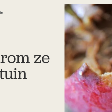
in
arom ze
 tuin