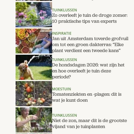
TUINKLUSSEN
Zo overleeft je tuin de droge zomer:
10 praktische tips van experts
INSPIRATIE
Jan uit Amsterdam toverde grofvuil
om tot een groen dakterras: “Elke
plant verdient een tweede kans”
TUINKLUSSEN
De hondsdagen 2026: wat zijn het
en hoe overleeft je tuin deze
periode?
MOESTUIN
Tomatenziekten en -plagen: dit is
wat je kunt doen
TUINKLUSSEN
Niet de zon, maar dít is de grootste
vijand van je tuinplanten