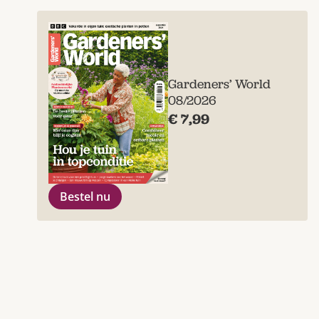
Gardeners’ World
08/2026
€ 7,99
Bestel nu