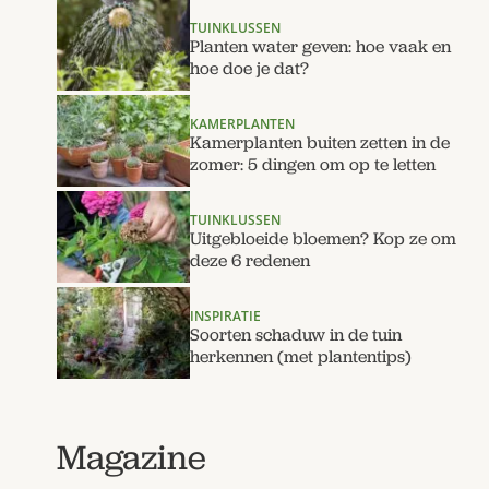
TUINKLUSSEN
Planten water geven: hoe vaak en
hoe doe je dat?
KAMERPLANTEN
Kamerplanten buiten zetten in de
zomer: 5 dingen om op te letten
TUINKLUSSEN
Uitgebloeide bloemen? Kop ze om
deze 6 redenen
INSPIRATIE
Soorten schaduw in de tuin
herkennen (met plantentips)
Magazine