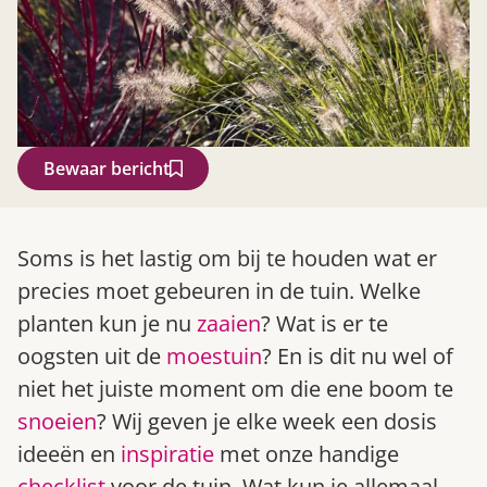
Bewaar bericht
Zoek
Soms is het lastig om bij te houden wat er
precies moet gebeuren in de tuin. Welke
planten kun je nu
zaaien
? Wat is er te
oogsten uit de
moestuin
? En is dit nu wel of
niet het juiste moment om die ene boom te
snoeien
? Wij geven je elke week een dosis
ideeën en
inspiratie
met onze handige
Gardeners’ World 08/2026
checklist
voor de tuin. Wat kun je allemaal