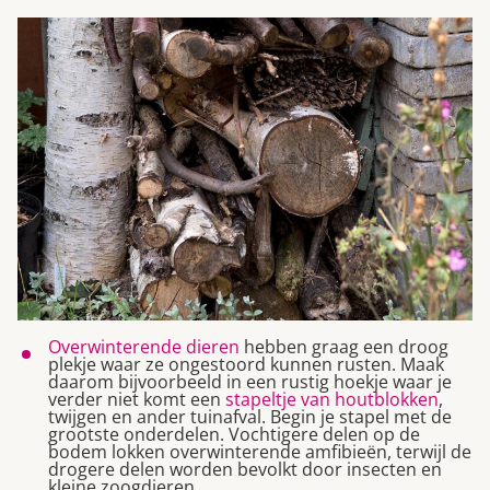
Overwinterende dieren
hebben graag een droog
plekje waar ze ongestoord kunnen rusten. Maak
daarom bijvoorbeeld in een rustig hoekje waar je
verder niet komt een
stapeltje van houtblokken
,
twijgen en ander tuinafval. Begin je stapel met de
grootste onderdelen. Vochtigere delen op de
bodem lokken overwinterende amfibieën, terwijl de
drogere delen worden bevolkt door insecten en
kleine zoogdieren.