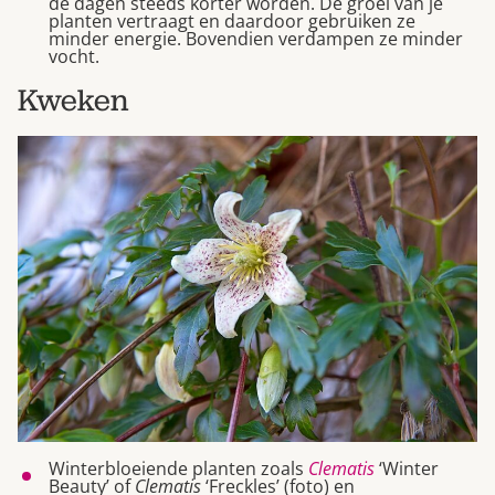
de dagen steeds korter worden. De groei van je
planten vertraagt en daardoor gebruiken ze
minder energie. Bovendien verdampen ze minder
vocht.
Kweken
Winterbloeiende planten zoals
Clematis
‘Winter
Beauty’ of
Clematis
‘Freckles’ (foto) en