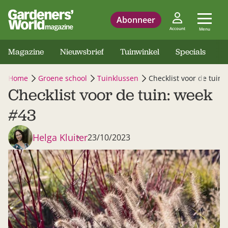
Abonneer
Account
Menu
Magazine
Nieuwsbrief
Tuinwinkel
Specials
Home
Groene school
Tuinklussen
Checklist voor de tuin:
Checklist voor de tuin: week
#43
Helga Kluiter
23/10/2023