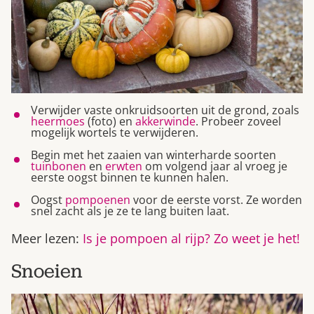
Verwijder vaste onkruidsoorten uit de grond, zoals
heermoes
(foto) en
akkerwinde
. Probeer zoveel
mogelijk wortels te verwijderen.
Begin met het zaaien van winterharde soorten
tuinbonen
en
erwten
om volgend jaar al vroeg je
eerste oogst binnen te kunnen halen.
Oogst
pompoenen
voor de eerste vorst. Ze worden
snel zacht als je ze te lang buiten laat.
Meer lezen:
Is je pompoen al rijp? Zo weet je het!
Snoeien