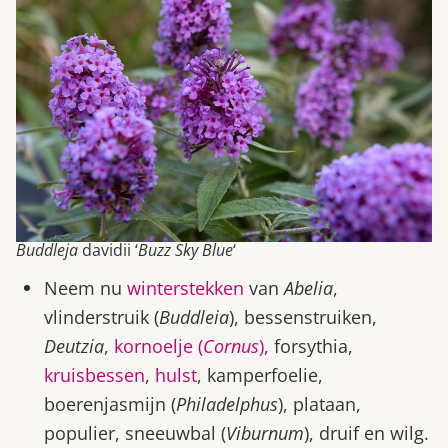
Buddleja
davidii ‘
Buzz Sky Blue
‘
Neem nu
winterstekken
van
Abelia
,
vlinderstruik (
Buddleia
), bessenstruiken,
Deutzia
,
kornoelje (
Cornus
)
, forsythia,
kruisbessen
,
hulst
, kamperfoelie,
boerenjasmijn (
Philadelphus
), plataan,
populier, sneeuwbal (
Viburnum
), druif en wilg.