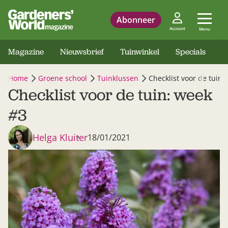
Abonneer
Account
Menu
Magazine
Nieuwsbrief
Tuinwinkel
Specials
Home
Groene school
Tuinklussen
Checklist voor de tuin:
Checklist voor de tuin: week
#3
Helga Kluiter
18/01/2021