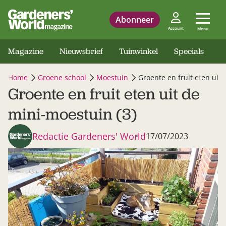
Abonneer
Account
Menu
Magazine
Nieuwsbrief
Tuinwinkel
Specials
Home
Groene school
Moestuin
Groente en fruit eten uit 
Groente en fruit eten uit de
mini-moestuin (3)
Redactie Gardeners' World
17/07/2023