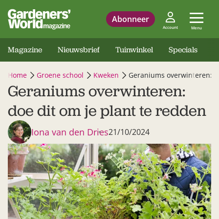
Abonneer
Account
Menu
Magazine
Nieuwsbrief
Tuinwinkel
Specials
Home
Groene school
Kweken
Geraniums overwinteren: do
Geraniums overwinteren:
doe dit om je plant te redden
Iona van den Dries
21/10/2024