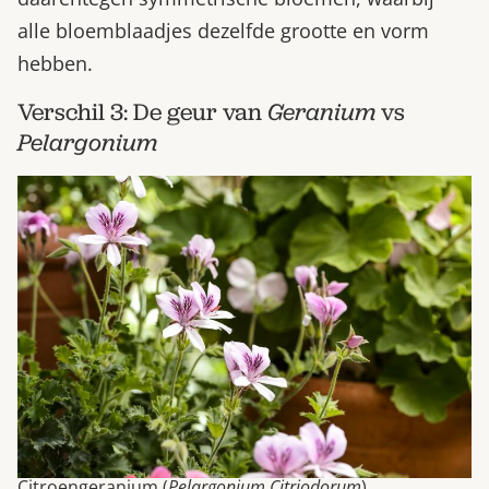
alle bloemblaadjes dezelfde grootte en vorm
hebben.
Verschil 3: De geur van
Geranium
vs
Pelargonium
Citroengeranium (
Pelargonium Citriodorum
)