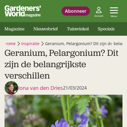
Abonneer
Account
Menu
Magazine
Nieuwsbrief
Tuinwinkel
Specials
Home
Inspiratie
Geranium, Pelargonium? Dit zijn de belangr
Geranium, Pelargonium? Dit
zijn de belangrijkste
verschillen
Iona van den Dries
21/03/2024