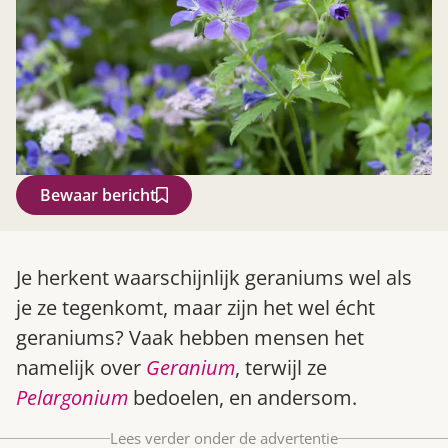
Bewaar bericht
Zoek
Je herkent waarschijnlijk geraniums wel als
je ze tegenkomt, maar zijn het wel écht
geraniums? Vaak hebben mensen het
namelijk over
Geranium
, terwijl ze
Pelargonium
bedoelen, en andersom.
Gardeners’ World 08/2026
Lees verder onder de advertentie