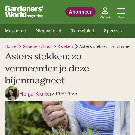
Abonneer
Account
Menu
Magazine
Nieuwsbrief
Tuinwinkel
Specials
Home
Groene school
Kweken
Asters stekken: zo vermeer
Asters stekken: zo
vermeerder je deze
bijenmagneet
Helga Kluiter
24/09/2025