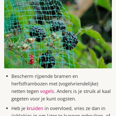
Bescherm rijpende bramen en
herfstframbozen met (vogelvriendelijke)
netten tegen
vogels
. Anders is je struik al kaal
gegeten voor je kunt oogsten.
Heb je
kruiden
in overvloed, vries ze dan in
ijsblokjes in om later te kunnen gebruiken, of