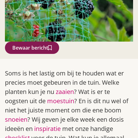
Bewaar bericht
Zoek
Soms is het lastig om bij te houden wat er
precies moet gebeuren in de tuin. Welke
planten kun je nu
zaaien
? Wat is er te
oogsten uit de
moestuin
? En is dit nu wel of
niet het juiste moment om die ene boom
snoeien
? Wij geven je elke week een dosis
ideeën en
inspiratie
met onze handige
Gardeners’ World 08/2026
checklist
voor de tuin. Wat kun je allemaal