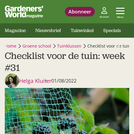
Abonneer
Account
Menu
Magazine
Nieuwsbrief
Tuinwinkel
Specials
Home
Groene school
Tuinklussen
Checklist voor de tuin:
Checklist voor de tuin: week
#31
Helga Kluiter
01/08/2022