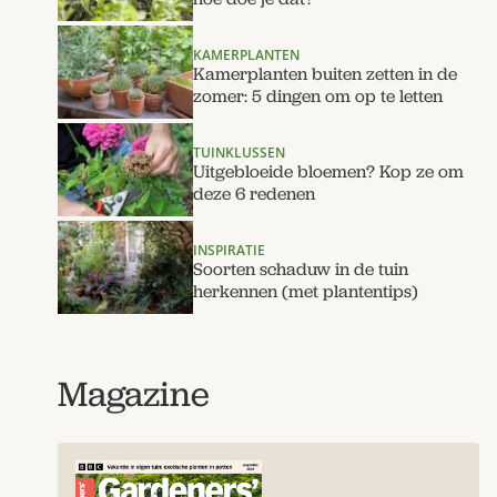
KAMERPLANTEN
Kamerplanten buiten zetten in de
zomer: 5 dingen om op te letten
TUINKLUSSEN
Uitgebloeide bloemen? Kop ze om
deze 6 redenen
INSPIRATIE
Soorten schaduw in de tuin
herkennen (met plantentips)
Magazine