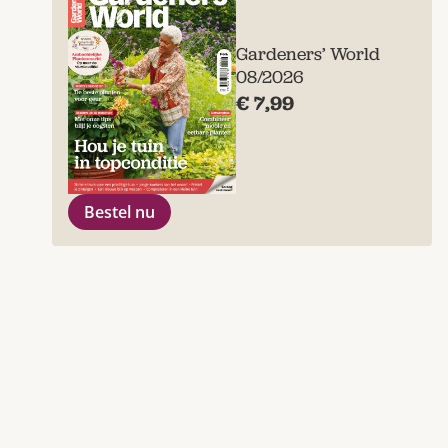
Gardeners’ World
08/2026
€ 7,99
Bestel nu