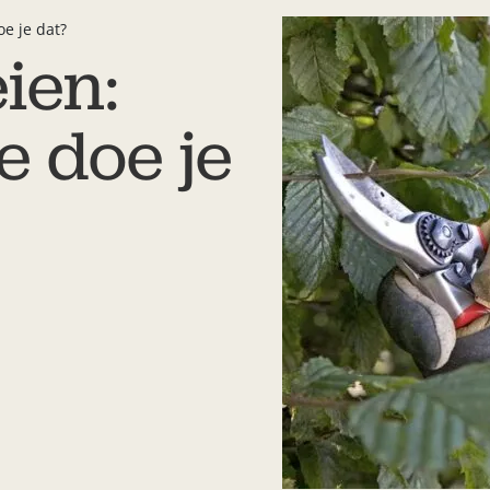
e je dat?
ien:
 doe je