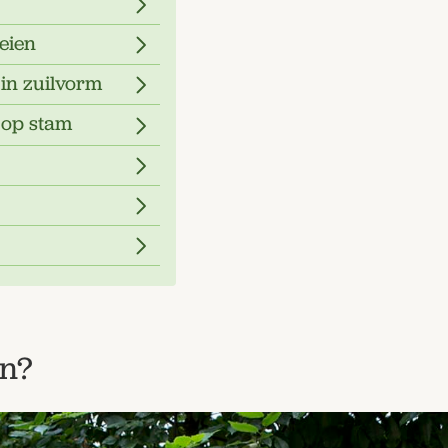
eien
in zuilvorm
 op stam
n?