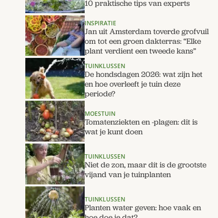
10 praktische tips van experts
INSPIRATIE
Jan uit Amsterdam toverde grofvuil
om tot een groen dakterras: “Elke
plant verdient een tweede kans”
TUINKLUSSEN
De hondsdagen 2026: wat zijn het
en hoe overleeft je tuin deze
periode?
MOESTUIN
Tomatenziekten en -plagen: dit is
wat je kunt doen
TUINKLUSSEN
Niet de zon, maar dít is de grootste
vijand van je tuinplanten
TUINKLUSSEN
Planten water geven: hoe vaak en
hoe doe je dat?