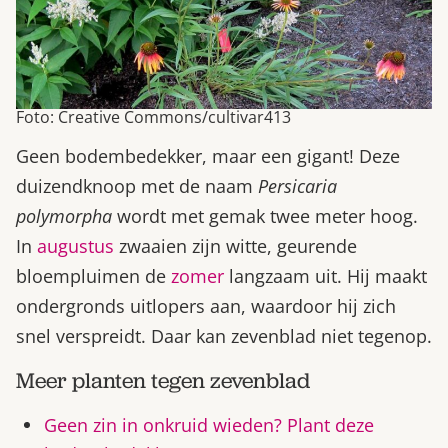
Foto: Creative Commons/cultivar413
Geen bodembedekker, maar een gigant! Deze
duizendknoop met de naam
Persicaria
polymorpha
wordt met gemak twee meter hoog.
In
augustus
zwaaien zijn witte, geurende
bloempluimen de
zomer
langzaam uit. Hij maakt
ondergronds uitlopers aan, waardoor hij zich
snel verspreidt. Daar kan zevenblad niet tegenop.
Meer planten tegen zevenblad
Geen zin in onkruid wieden? Plant deze