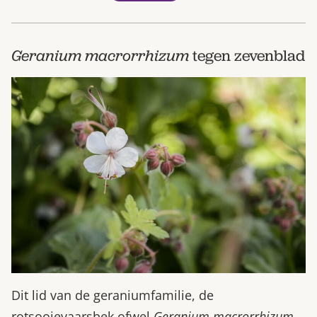
Geranium macrorrhizum
tegen zevenblad
Dit lid van de geraniumfamilie, de
rotsooievaarsbek ofwel
Geranium macrorrhizum
,