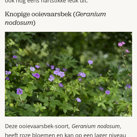
ook nog eens hartstikke leuk uit.
Knopige ooievaarsbek (
Geranium
nodosum
)
Deze ooievaarsbek-soort,
Geranium nodosum
,
heeft roze bloemen en kan op een lager niveau