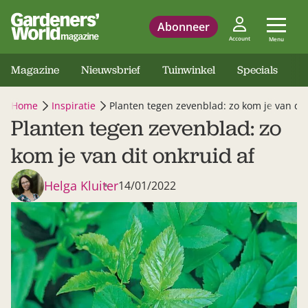
Abonneer
Account
Menu
Magazine
Nieuwsbrief
Tuinwinkel
Specials
Home
Inspiratie
Planten tegen zevenblad: zo kom je van dit
Planten tegen zevenblad: zo
kom je van dit onkruid af
Helga Kluiter
14/01/2022