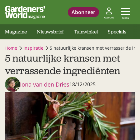
Abonneer
Account
Menu
Magazine
Nieuwsbrief
Tuinwinkel
Specials
Home
Inspiratie
5 natuurlijke kransen met verrassende ing
5 natuurlijke kransen met
verrassende ingrediënten
Iona van den Dries
18/12/2025