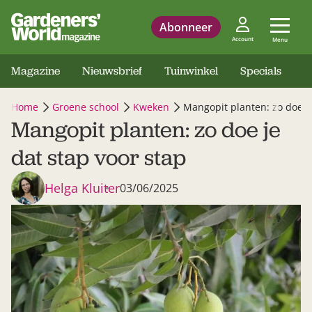
Abonneer
Account
Menu
Magazine
Nieuwsbrief
Tuinwinkel
Specials
Home
Groene school
Kweken
Mangopit planten: zo doe je
Mangopit planten: zo doe je
dat stap voor stap
Helga Kluiter
03/06/2025