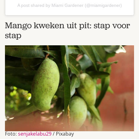
A post shared by Miami Gardener (@miamigardener)
Mango kweken uit pit: stap voor
stap
Foto:
senjakelabu29
/ Pixabay