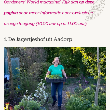
Gardeners’ World magazine
?
Kijk dan
op deze
pagina
voor meer informatie over exclusieve
vroege toegang
(10.00 uur i.p.v. 11.00 uur).
1. De Jagertjeshof uit Aadorp