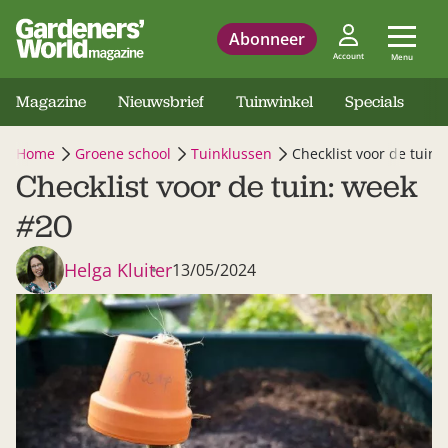
Abonneer
Account
Menu
Magazine
Nieuwsbrief
Tuinwinkel
Specials
Home
Groene school
Tuinklussen
Checklist voor de tuin:
Checklist voor de tuin: week
#20
Helga Kluiter
13/05/2024