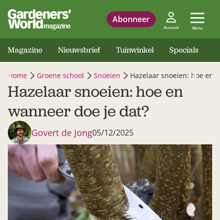
Abonneer
Account
Menu
Magazine
Nieuwsbrief
Tuinwinkel
Specials
Home
Groene school
Snoeien
Hazelaar snoeien: hoe en 
Hazelaar snoeien: hoe en
wanneer doe je dat?
Govert de Jong
05/12/2025