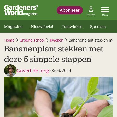
Abonneer
Account
Menu
Magazine
Nieuwsbrief
Tuinwinkel
Specials
Home
Groene school
Kweken
Bananenplant stekken met 
Bananenplant stekken met
deze 5 simpele stappen
Govert de Jong
23/09/2024