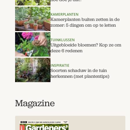
KAMERPLANTEN
Kamerplanten buiten zetten in de
zomer: 5 dingen om op te letten
TUINKLUSSEN
Uitgebloeide bloemen? Kop ze om
deze 6 redenen
INSPIRATIE
Soorten schaduw in de tuin
herkennen (met plantentips)
Magazine