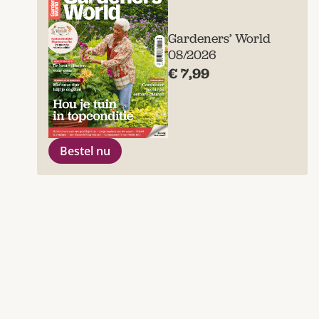
Gardeners’ World
08/2026
€ 7,99
Bestel nu