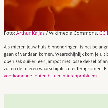
Foto:
Arthur Kaljas
/ Wikimedia Commons.
CC 
Als mieren jouw huis binnendringen, is het belang
gaan of vandaan komen. Waarschijnlijk kom je uit b
open zak suiker, een jampot met losse deksel of a
zullen de mieren waarschijnlijk niet terugkomen. E
voorkomende fouten bij een mierenprobleem
.