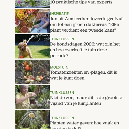
10 praktische tips van experts
INSPIRATIE
Jan uit Amsterdam toverde grofvuil
om tot een groen dakterras: “Elke
plant verdient een tweede kans”
TUINKLUSSEN
De hondsdagen 2026: wat zijn het
en hoe overleeft je tuin deze
periode?
MOESTUIN
Tomatenziekten en -plagen: dit is
wat je kunt doen
TUINKLUSSEN
Niet de zon, maar dít is de grootste
vijand van je tuinplanten
TUINKLUSSEN
Planten water geven: hoe vaak en
hoe doe je dat?