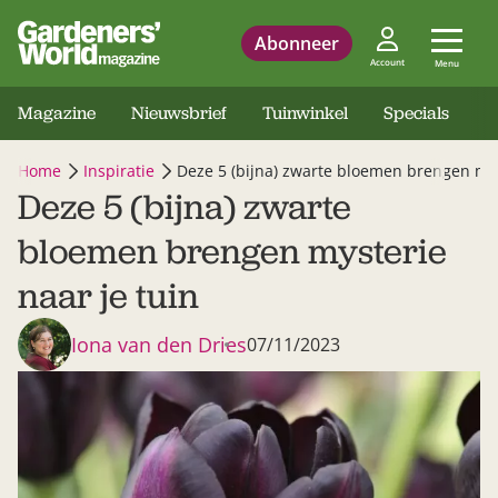
Abonneer
Account
Menu
Magazine
Nieuwsbrief
Tuinwinkel
Specials
Home
Inspiratie
Deze 5 (bijna) zwarte bloemen brengen mys
Deze 5 (bijna) zwarte
bloemen brengen mysterie
naar je tuin
Iona van den Dries
07/11/2023