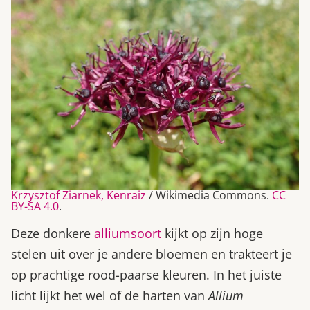
Krzysztof Ziarnek, Kenraiz
/ Wikimedia Commons.
CC
BY-SA 4.0
.
Deze donkere
alliumsoort
kijkt op zijn hoge
stelen uit over je andere bloemen en trakteert je
op prachtige rood-paarse kleuren. In het juiste
licht lijkt het wel of de harten van
Allium