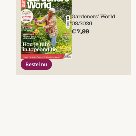
Gardeners’ World
08/2026
€ 7,99
Bestel nu