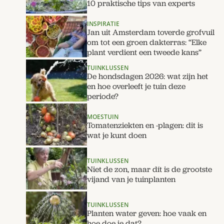
10 praktische tips van experts
INSPIRATIE
Jan uit Amsterdam toverde grofvuil
om tot een groen dakterras: “Elke
plant verdient een tweede kans”
TUINKLUSSEN
De hondsdagen 2026: wat zijn het
en hoe overleeft je tuin deze
periode?
MOESTUIN
Tomatenziekten en -plagen: dit is
wat je kunt doen
TUINKLUSSEN
Niet de zon, maar dít is de grootste
vijand van je tuinplanten
TUINKLUSSEN
Planten water geven: hoe vaak en
hoe doe je dat?