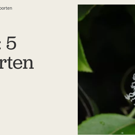
oorten
 5
rten