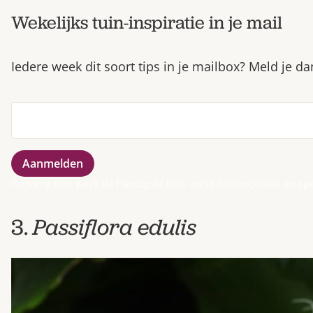
Wekelijks tuin-inspiratie in je mail
Iedere week dit soort tips in je mailbox? Meld je d
Ontvang elke week de handigste tips, verse tuininspiratie en sp
3.
Passiflora edulis