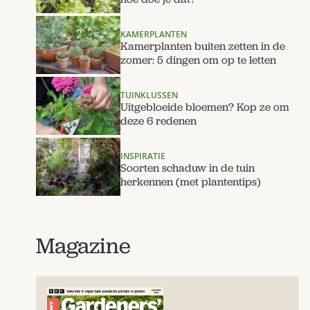
KAMERPLANTEN
Kamerplanten buiten zetten in de
zomer: 5 dingen om op te letten
TUINKLUSSEN
Uitgebloeide bloemen? Kop ze om
deze 6 redenen
INSPIRATIE
Soorten schaduw in de tuin
herkennen (met plantentips)
Magazine