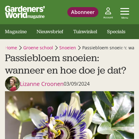
Abonneer
Account
Menu
Magazine
Nieuwsbrief
Tuinwinkel
Specials
Home
Groene school
Snoeien
Passiebloem snoeien: wann
Passiebloem snoeien:
wanneer en hoe doe je dat?
Lizanne Croonen
03/09/2024