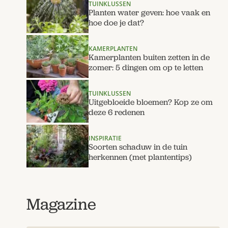
TUINKLUSSEN
Planten water geven: hoe vaak en
hoe doe je dat?
KAMERPLANTEN
Kamerplanten buiten zetten in de
zomer: 5 dingen om op te letten
TUINKLUSSEN
Uitgebloeide bloemen? Kop ze om
deze 6 redenen
INSPIRATIE
Soorten schaduw in de tuin
herkennen (met plantentips)
Magazine