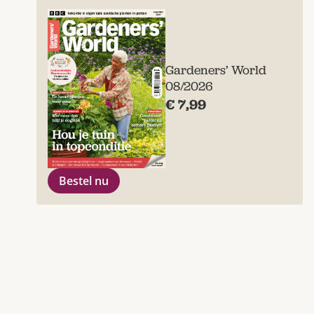
Gardeners’ World
08/2026
€ 7,99
Bestel nu