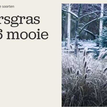
e soorten
rsgras
6 mooie