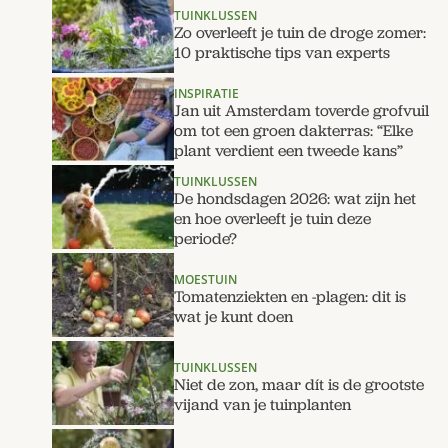
TUINKLUSSEN
Zo overleeft je tuin de droge zomer:
10 praktische tips van experts
INSPIRATIE
Jan uit Amsterdam toverde grofvuil
om tot een groen dakterras: “Elke
plant verdient een tweede kans”
TUINKLUSSEN
De hondsdagen 2026: wat zijn het
en hoe overleeft je tuin deze
periode?
MOESTUIN
Tomatenziekten en -plagen: dit is
wat je kunt doen
TUINKLUSSEN
Niet de zon, maar dít is de grootste
vijand van je tuinplanten