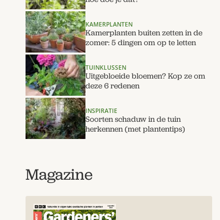
KAMERPLANTEN
Kamerplanten buiten zetten in de
zomer: 5 dingen om op te letten
TUINKLUSSEN
Uitgebloeide bloemen? Kop ze om
deze 6 redenen
INSPIRATIE
Soorten schaduw in de tuin
herkennen (met plantentips)
Magazine