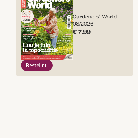
Gardeners’ World
08/2026
€ 7,99
Bestel nu