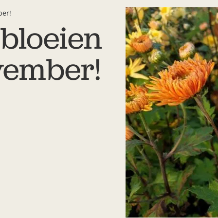
ber!
 bloeien
ovember!