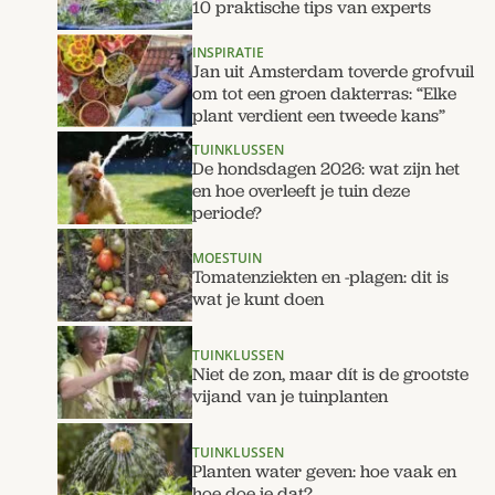
10 praktische tips van experts
INSPIRATIE
Jan uit Amsterdam toverde grofvuil
om tot een groen dakterras: “Elke
plant verdient een tweede kans”
TUINKLUSSEN
De hondsdagen 2026: wat zijn het
en hoe overleeft je tuin deze
periode?
MOESTUIN
Tomatenziekten en -plagen: dit is
wat je kunt doen
TUINKLUSSEN
Niet de zon, maar dít is de grootste
vijand van je tuinplanten
TUINKLUSSEN
Planten water geven: hoe vaak en
hoe doe je dat?