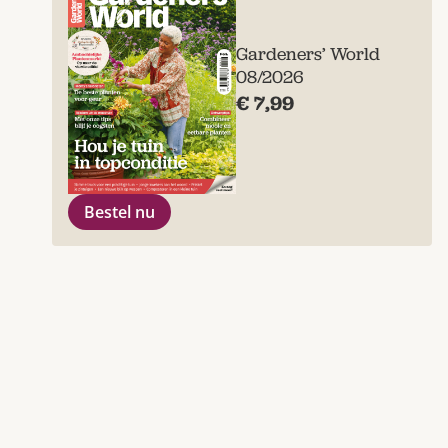
Gardeners’ World
08/2026
€ 7,99
Bestel nu