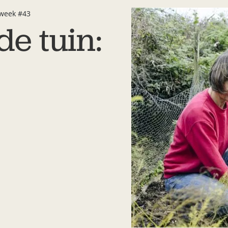
 week #43
de tuin: