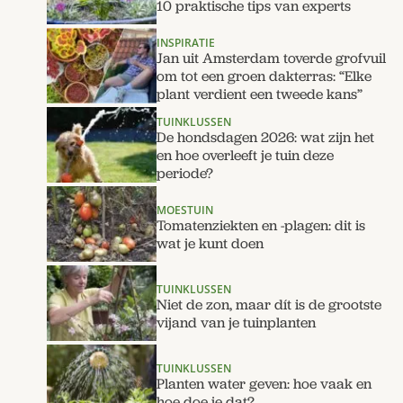
10 praktische tips van experts
INSPIRATIE
Jan uit Amsterdam toverde grofvuil
om tot een groen dakterras: “Elke
plant verdient een tweede kans”
TUINKLUSSEN
De hondsdagen 2026: wat zijn het
en hoe overleeft je tuin deze
periode?
MOESTUIN
Tomatenziekten en -plagen: dit is
wat je kunt doen
TUINKLUSSEN
Niet de zon, maar dít is de grootste
vijand van je tuinplanten
TUINKLUSSEN
Planten water geven: hoe vaak en
hoe doe je dat?