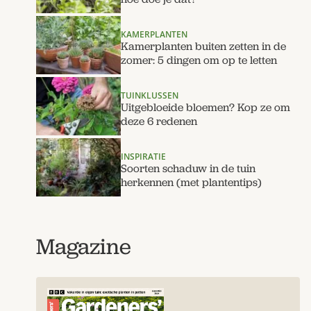
KAMERPLANTEN
Kamerplanten buiten zetten in de
zomer: 5 dingen om op te letten
TUINKLUSSEN
Uitgebloeide bloemen? Kop ze om
deze 6 redenen
INSPIRATIE
Soorten schaduw in de tuin
herkennen (met plantentips)
Magazine