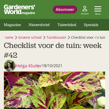
Abonneer
Account
Menu
Magazine
Nieuwsbrief
Tuinwinkel
Specials
Home
Groene school
Tuinklussen
Checklist voor de tuin:
Checklist voor de tuin: week
#42
Helga Kluiter
18/10/2021