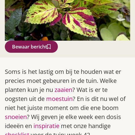
Bewaar bericht
Zoek
Soms is het lastig om bij te houden wat er
precies moet gebeuren in de tuin. Welke
planten kun je nu
zaaien
? Wat is er te
oogsten uit de
moestuin
? En is dit nu wel of
niet het juiste moment om die ene boom
snoeien
? Wij geven je elke week een dosis
ideeën en
inspiratie
met onze handige
Gardeners’ World 08/2026
checklist
voor de tuin: week 42.