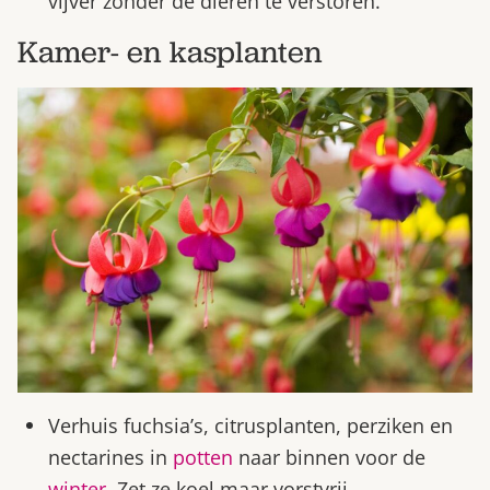
vijver zonder de dieren te verstoren.
Kamer- en kasplanten
Verhuis fuchsia’s, citrusplanten, perziken en
nectarines in
potten
naar binnen voor de
winter
. Zet ze koel maar vorstvrij.