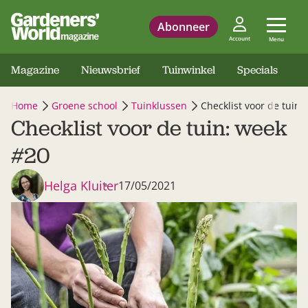
Abonneer
Account
Menu
Magazine
Nieuwsbrief
Tuinwinkel
Specials
Home
Groene school
Tuinklussen
Checklist voor de tuin:
Checklist voor de tuin: week
#20
Helga Kluiter
17/05/2021