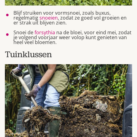
Blijf struiken voor vormsnoei, zoals buxus,
regelmatig
snoeien
, zodat ze goed vol groeien en
er strak uit blijven zien.
Snoei de
forsythia
na de bloei, voor eind mei, zodat
je volgend voorjaar weer volop kunt genieten van
heel veel bloemen.
Tuinklussen