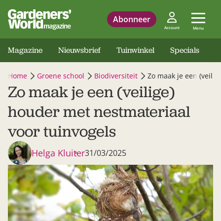
Abonneer
Account
Menu
Magazine
Nieuwsbrief
Tuinwinkel
Specials
Home
Groene school
Biodiversiteit
Zo maak je een (veili
Zo maak je een (veilige)
houder met nestmateriaal
voor tuinvogels
Helga Kluiter
31/03/2025