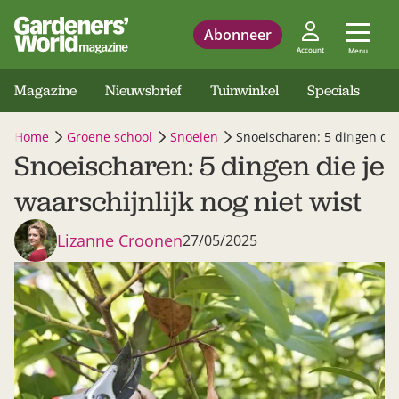
Abonneer
Account
Menu
Magazine
Nieuwsbrief
Tuinwinkel
Specials
Home
Groene school
Snoeien
Snoeischaren: 5 dingen die 
Snoeischaren: 5 dingen die je
waarschijnlijk nog niet wist
Lizanne Croonen
27/05/2025