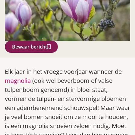
Bewaar bericht
Zoek
Elk jaar in het vroege voorjaar wanneer de
magnolia
(ook wel beverboom of valse
tulpenboom genoemd) in bloei staat,
vormen de tulpen- en stervormige bloemen
een adembenemend schouwspel! Maar waar
je veel bomen snoeit om ze mooi te houden,
is een magnolia snoeien zelden nodig. Moet
Gardeners’ World 08/2026
je hem tóch snoeien? Lees dan hier wanneer