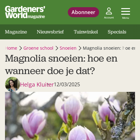
Abonneer
Account
Menu
Magazine
Nieuwsbrief
Tuinwinkel
Specials
Home
Groene school
Snoeien
Magnolia snoeien: hoe en 
Magnolia snoeien: hoe en
wanneer doe je dat?
Helga Kluiter
12/03/2025