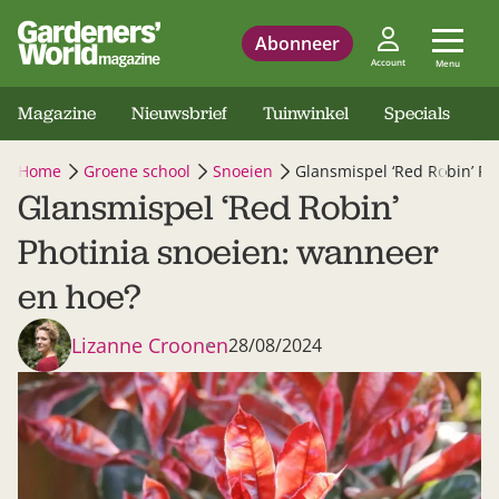
Abonneer
Account
Menu
Magazine
Nieuwsbrief
Tuinwinkel
Specials
Home
Groene school
Snoeien
Glansmispel ‘Red Robin’ Ph
Glansmispel ‘Red Robin’
Photinia snoeien: wanneer
en hoe?
Lizanne Croonen
28/08/2024