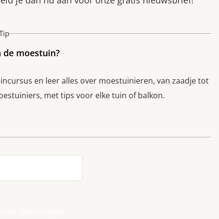
ld je dan nu aan voor onze gratis nieuwsbrief!
Tip
n de moestuin?
cursus en leer alles over moestuinieren, van zaadje tot
stuiniers, met tips voor elke tuin of balkon.
eciale aanbiedingen.