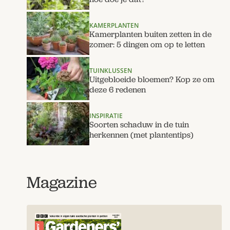
KAMERPLANTEN
Kamerplanten buiten zetten in de
zomer: 5 dingen om op te letten
TUINKLUSSEN
Uitgebloeide bloemen? Kop ze om
deze 6 redenen
INSPIRATIE
Soorten schaduw in de tuin
herkennen (met plantentips)
Magazine