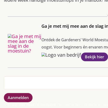
Iedere week handige moestuintips in je mailbox? Me
Ga je met mij mee aan de slag i
Ontdek de Gardeners’ World Moestuin
oogst. Voor beginners én ervaren moe
Bekijk hier
Ontvang elke week de handigste tips, verse tuininspiratie en sp