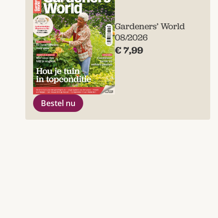
Gardeners’ World
08/2026
€ 7,99
Bestel nu