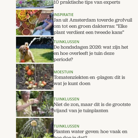
10 praktische tips van experts
INSPIRATIE
Jan uit Amsterdam toverde grofvuil
om tot een groen dakterras: “Elke
plant verdient een tweede kans”
TUINKLUSSEN
De hondsdagen 2026: wat zijn het
en hoe overleeft je tuin deze
periode?
MOESTUIN
Tomatenziekten en -plagen: dit is
wat je kunt doen
TUINKLUSSEN
Niet de zon, maar dít is de grootste
vijand van je tuinplanten
TUINKLUSSEN
Planten water geven: hoe vaak en
hoe doe je dat?