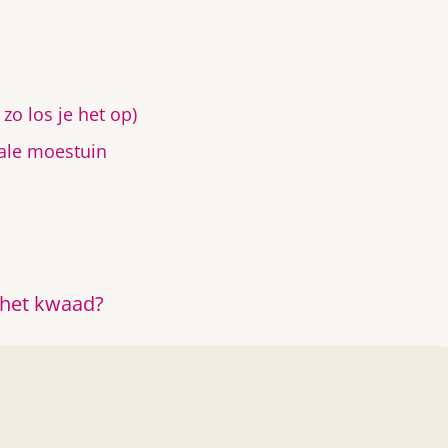
zo los je het op)
cale moestuin
 het kwaad?