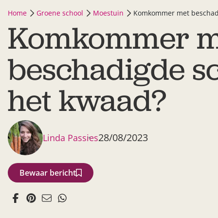
Home
Groene school
Moestuin
Komkommer met beschadig
Komkommer m
beschadigde sc
het kwaad?
28/08/2023
Linda Passies
Bewaar bericht