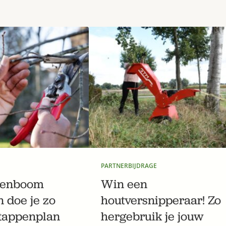
PARTNERBIJDRAGE
oenboom
Win een
 doe je zo
houtversnipperaar! Zo
stappenplan
hergebruik je jouw