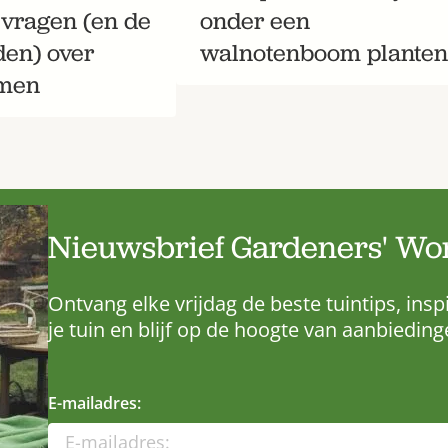
 vragen (en de
onder een
en) over
walnotenboom planten
men
Nieuwsbrief Gardeners' Wo
Ontvang elke vrijdag de beste tuintips, insp
je tuin en blijf op de hoogte van aanbieding
E-mailadres: