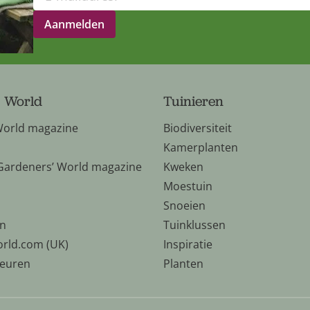
' World
Tuinieren
World magazine
Biodiversiteit
Kamerplanten
 Gardeners’ World magazine
Kweken
Moestuin
Snoeien
n
Tuinklussen
rld.com (UK)
Inspiratie
keuren
Planten