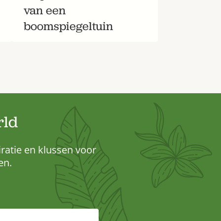
van een
boomspiegeltuin
rld
iratie en klussen voor
en.