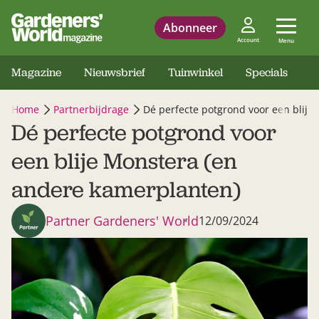
Abonneer
Account
Menu
Magazine
Nieuwsbrief
Tuinwinkel
Specials
Home
Partnerbijdrage
Dé perfecte potgrond voor een blije
Dé perfecte potgrond voor
een blije Monstera (en
andere kamerplanten)
Partner Gardeners' World
12/09/2024