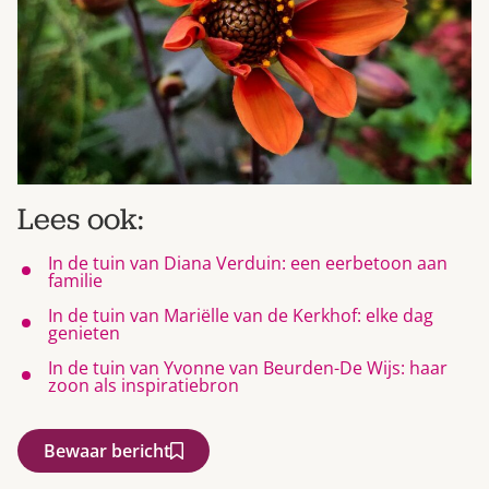
Lees ook:
In de tuin van Diana Verduin: een eerbetoon aan
familie
In de tuin van Mariëlle van de Kerkhof: elke dag
genieten
In de tuin van Yvonne van Beurden-De Wijs: haar
zoon als inspiratiebron
Bewaar bericht