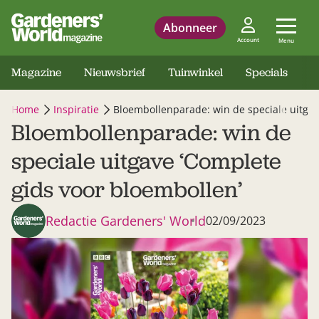
Abonneer
Account
Menu
Magazine
Nieuwsbrief
Tuinwinkel
Specials
Home
Inspiratie
Bloembollenparade: win de speciale uitgav
Bloembollenparade: win de
speciale uitgave ‘Complete
gids voor bloembollen’
Redactie Gardeners' World
02/09/2023