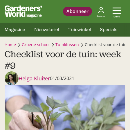
Abonneer
Account
Menu
Magazine
Nieuwsbrief
Tuinwinkel
Specials
Home
Groene school
Tuinklussen
Checklist voor de tuin:
Checklist voor de tuin: week
#9
Helga Kluiter
01/03/2021