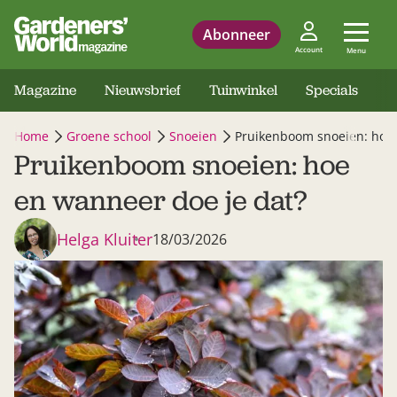
Abonneer
Account
Menu
Magazine
Nieuwsbrief
Tuinwinkel
Specials
Home
Groene school
Snoeien
Pruikenboom snoeien: hoe 
Pruikenboom snoeien: hoe
en wanneer doe je dat?
Helga Kluiter
18/03/2026