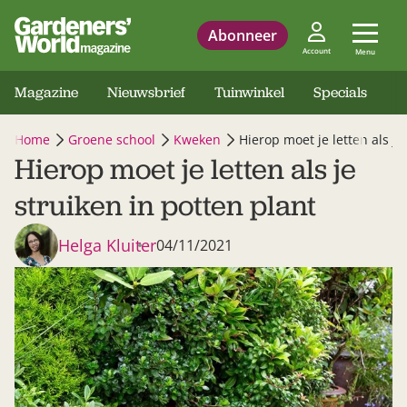
Abonneer
Account
Menu
Magazine
Nieuwsbrief
Tuinwinkel
Specials
Home
Groene school
Kweken
Hierop moet je letten als je
Hierop moet je letten als je
struiken in potten plant
Helga Kluiter
04/11/2021