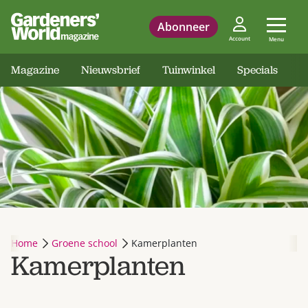
Abonneer
Account
Menu
Magazine
Nieuwsbrief
Tuinwinkel
Specials
Home
Groene school
Kamerplanten
Kamerplanten